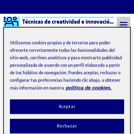
Logo Ágora
Técnicas de creatividad e innovación aula 1
Saltar al contenido
Utilizamos
cookies
propias y de terceros para poder
ofrecerte correctamente todas las funcionalidades del
sitio web, con fines analíticos y para mostrarte publicidad
Semestre 20152 - Aula 1
Julen Ortega Martin
personalizada de acuerdo con un perfil elaborado a partir
Julen Ortega Martin
de tus hábitos de navegación. Puedes aceptar, rechazar o
configurar tus preferencias haciendo clic abajo, u obtener
más información en nuestra
política de cookies.
RETO 2: Escapa del pensamiento vertical
Publicado por
Publicado por
Julen Ortega Martin
Visibilidad:
Fecha de publicación
2 abril, 2022 3:26 pm
en RETO 2: Escapa del pensamiento v
Pública
-
2 Abr 2022
-
comentario
Aceptar
Rechazar