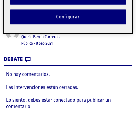
Configurar
¡Bienvenidos y bienvenidas!
Publicado por
Publicado por
Quelic Berga Carreras
Visibilidad:
Fecha de publicación
9 septiembre, 2021 2:49 pm
Pública
-
8 Sep 2021
CONTRIBUTION
0
EN ¡BIENVENIDOS Y BIENVENIDAS!
DEBATE
No hay comentarios.
Las intervenciones están cerradas.
Lo siento, debes estar
conectado
para publicar un
comentario.