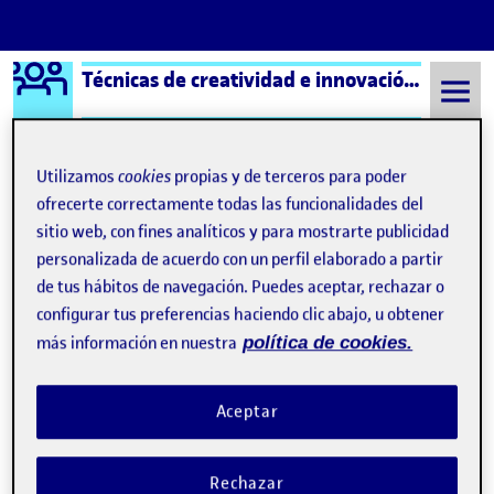
Logo Ágora
Técnicas de creatividad e innovación aula 1
Saltar al contenido
Utilizamos
cookies
propias y de terceros para poder
ofrecerte correctamente todas las funcionalidades del
Semestre 20152 - Aula 1
Quelic Berga Carreras
sitio web, con fines analíticos y para mostrarte publicidad
personalizada de acuerdo con un perfil elaborado a partir
Quelic Berga Carreras
de tus hábitos de navegación. Puedes aceptar, rechazar o
configurar tus preferencias haciendo clic abajo, u obtener
más información en nuestra
política de cookies.
Aceptar
Rechazar